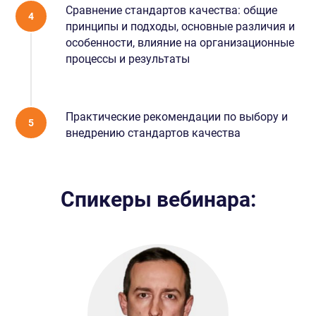
Сравнение стандартов качества: общие
ИСУПБ. Промышленная безопасность
принципы и подходы, основные различия и
ИСУПБ. Пожарная безопасность
особенности, влияние на организационные
процессы и результаты
СВЯЗАТЬСЯ С
О КОМПАНИИ
НАМИ
О нас
8 800 222-66-40
Отзывы
Практические рекомендации по выбору и
info@corpres.ru
внедрению стандартов качества
Контакты
Полный доступ
БЛОГ
ВОПРОСЫ
ВЕБИНАРЫ
Спикеры вебинара:
КАТАЛОГ
Строительство, проектирование
Стройэксперт