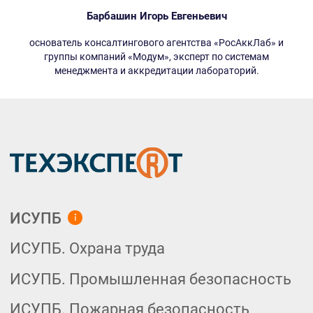
Помощник метролога
Барбашин Игорь Евгеньевич
Химическая промышленность
основатель консалтингового агентства «РосАккЛаб» и
Пищевая промышленность
группы компаний «Модум», эксперт по системам
менеджмента и аккредитации лабораторий.
Базовые нормативные документы
Металлургия, машиностроение
Металлургический комплекс
Машиностроительный комплекс
Помощник конструктора
Топливно-энергетический комплекс
Нефтегазовый комплекс
Электроэнергетика
Теплоэнергетика
Энергетика. Премиум
НД ПАО «Газпром»