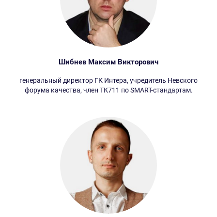
Стройтехнолог
Помощник проектировщика
SMART: Проектирование
Эксплуатация зданий
Шибнев Максим Викторович
Дорожное строительство
генеральный директор ГК Интера, учредитель Невского
Типовая проектная документация
форума качества, член ТК711 по SMART-стандартам.
Проектные организации
Подрядные организации
Техэксперт Реестр требований:
Строительство
Сертификация, стандартизация
Нормы, правила, стандарты
и законодательство РФ
Лаборатория. Инспекция.
Сертификация