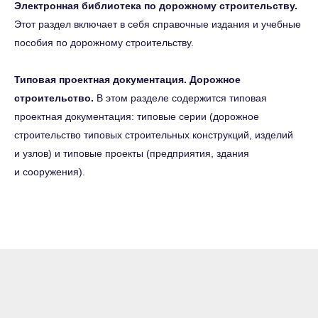
Помощник проектировщика
Электронная библиотека по дорожному строительству.
Этот раздел включает в себя справочные издания и учебные
SMART: Проектирование
пособия по дорожному строительству.
Эксплуатация зданий
Дорожное строительство
Типовая проектная документация. Дорожное
Типовая проектная документация
строительство.
В этом разделе содержится типовая
Проектные организации
проектная документация: типовые серии (дорожное
строительство типовых строительных конструкций, изделий
Подрядные организации
и узлов) и типовые проекты (предприятия, здания
Техэксперт Реестр требований:
и сооружения).
Строительство
Сертификация, стандартизация
Нормы, правила, стандарты
и законодательство РФ
Лаборатория. Инспекция.
Сертификация
Помощник метролога