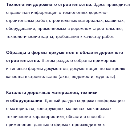
Технологии дорожного строительства.
Здесь приводится
ИСУПБ. Пожарная безопасность
справочная информация о технологиях дорожно-
СВЯЗАТЬСЯ
О КОМПАНИИ
строительных работ, строительных материалах, машинах,
С НАМИ
О нас
оборудовании, применяемых в дорожном строительстве,
8 800 222-66-40
технологические карты, требования к качеству работ.
Отзывы
info@corpres.ru
Контакты
Образцы и формы документов в области дорожного
Полный доступ
БЛОГ
строительства.
В этом разделе собраны примерные
и типовые формы документов, документация по контролю
ВОПРОСЫ
ВЕБИНАРЫ
качества в строительстве (акты, ведомости, журналы).
Каталоги дорожных материалов, техники
КАТАЛОГ
и оборудования
. Данный раздел содержит информацию
о материалах, конструкциях, машинах, механизмах:
Строительство, проектирование
технические характеристики, области и способы
Стройэксперт
применения, данные о фирмах-производителях.
Стройтехнолог