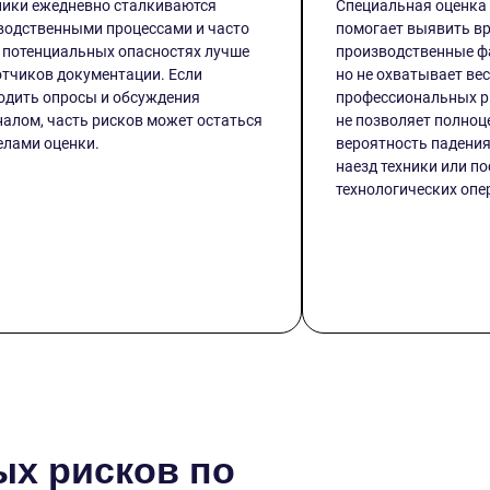
ники ежедневно сталкиваются
Специальная оценка 
водственными процессами и часто
помогает выявить в
 потенциальных опасностях лучше
производственные ф
тчиков документации. Если
но не охватывает вес
одить опросы и обсуждения
профессиональных р
налом, часть рисков может остаться
не позволяет полноц
елами оценки.
вероятность падения
наезд техники или п
технологических опе
х рисков по