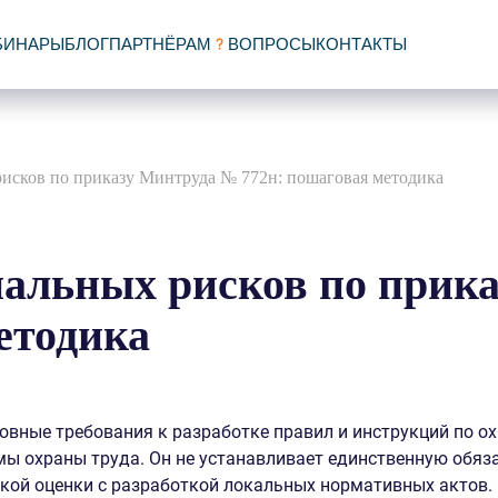
БИНАРЫ
БЛОГ
ПАРТНЁРАМ
ВОПРОСЫ
КОНТАКТЫ
исков по приказу Минтруда № 772н: пошаговая методика
нальных рисков по прик
етодика
вные требования к разработке правил и инструкций по ох
мы охраны труда. Он не устанавливает единственную обя
акой оценки с разработкой локальных нормативных актов.