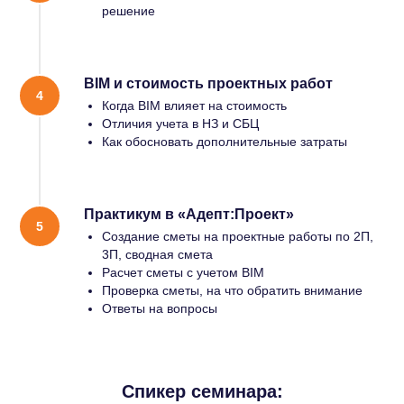
СВЯЗАТЬСЯ
О КОМПАНИИ
решение
С НАМИ
О нас
8 800 222-66-40
Отзывы
info@corpres.ru
BIM и стоимость проектных работ
Контакты
Когда BIM влияет на стоимость
Полный доступ
БЛОГ
Отличия учета в НЗ и СБЦ
Как обосновать дополнительные затраты
ВОПРОСЫ
ВЕБИНАРЫ
Практикум в «Адепт:Проект»
Создание сметы на проектные работы по 2П,
КАТАЛОГ
3П, сводная смета
Расчет сметы с учетом BIM
Строительство, проектирование
Проверка сметы, на что обратить внимание
Стройэксперт
Ответы на вопросы
Стройтехнолог
Помощник проектировщика
Спикер семинара:
SMART: Проектирование