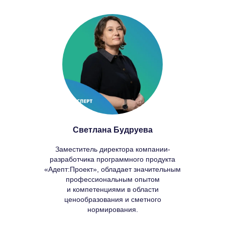
Эксплуатация зданий
Дорожное строительство
Типовая проектная документация
Проектные организации
Подрядные организации
Техэксперт Реестр требований:
Строительство
Сертификация, стандартизация
Светлана Будруева
Нормы, правила, стандарты
и законодательство РФ
Заместитель директора компании-
Лаборатория. Инспекция.
разработчика программного продукта
Сертификация
«Адепт:Проект», обладает значительным
профессиональным опытом
Помощник метролога
и компетенциями в области
ценообразования и сметного
Химическая промышленность
нормирования.
Пищевая промышленность