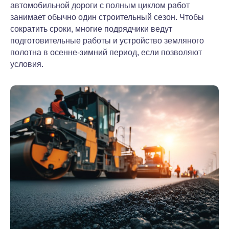
автомобильной дороги с полным циклом работ
Нефтегазовый комплекс
занимает обычно один строительный сезон. Чтобы
Электроэнергетика
сократить сроки, многие подрядчики ведут
подготовительные работы и устройство земляного
Теплоэнергетика
полотна в осенне-зимний период, если позволяют
Энергетика. Премиум
условия.
НД ПАО «Газпром»
ОТ, безопасность и экология
Охрана труда
Охрана Труда.Премиум
Экология
Промышленная безопасность
Пожарная безопасность
Создание корпоративных фондов
СУ НТД «Техэксперт»
Контроль оборота НД