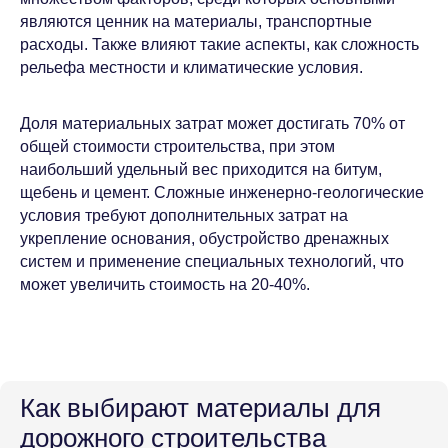
являются ценник на материалы, транспортные
расходы. Также влияют такие аспекты, как сложность
рельефа местности и климатические условия.
ИСУПБ
Доля материальных затрат может достигать 70% от
общей стоимости строительства, при этом
ИСУПБ. Охрана труда
наибольший удельный вес приходится на битум,
ИСУПБ. Промышленная безопасность
щебень и цемент. Сложные инженерно-геологические
ИСУПБ. Пожарная безопасность
условия требуют дополнительных затрат на
укрепление основания, обустройство дренажных
СВЯЗАТЬСЯ
О КОМПАНИИ
систем и применение специальных технологий, что
С НАМИ
может увеличить стоимость на 20-40%.
О нас
8 800 222-66-40
Отзывы
info@corpres.ru
Контакты
Полный доступ
БЛОГ
Как выбирают материалы для
ВОПРОСЫ
ВЕБИНАРЫ
дорожного строительства