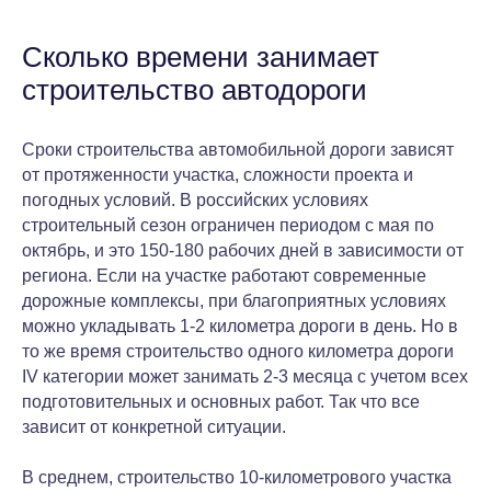
Сертификация, стандартизация
Сколько времени занимает
Нормы, правила, стандарты
строительство автодороги
и законодательство РФ
Лаборатория. Инспекция.
Сроки строительства автомобильной дороги зависят
Сертификация
от протяженности участка, сложности проекта и
Помощник метролога
погодных условий. В российских условиях
Химическая промышленность
строительный сезон ограничен периодом с мая по
октябрь, и это 150-180 рабочих дней в зависимости от
Пищевая промышленность
региона. Если на участке работают современные
Базовые нормативные документы
дорожные комплексы, при благоприятных условиях
можно укладывать 1-2 километра дороги в день. Но в
Металлургия, машиностроение
то же время строительство одного километра дороги
Металлургический комплекс
IV категории может занимать 2-3 месяца с учетом всех
Машиностроительный комплекс
подготовительных и основных работ. Так что все
зависит от конкретной ситуации.
Помощник конструктора
В среднем, строительство 10-километрового участка
Топливно-энергетический комплекс