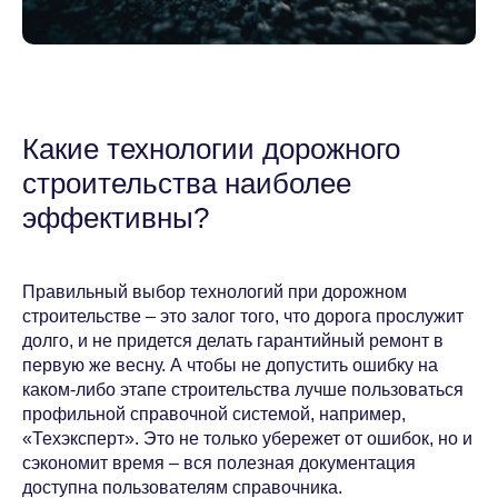
Система цифровых кабинетов
Обучение для специалистов по
Охране труда
Какие технологии дорожного
Политика обработки персональных данных
Согласие на обработку персональных данных
строительства наиболее
Согласие на получение новостной и
эффективны?
рекламной рассылки
ООО «Корпоративные Решения»
Правильный выбор технологий при дорожном
г. Пермь, ул. Хрустальная, д.7,
строительстве – это залог того, что дорога прослужит
офис 201-202
долго, и не придется делать гарантийный ремонт в
первую же весну. А чтобы не допустить ошибку на
© 2026 ООО «Корпоративные Решения».
каком-либо этапе строительства лучше пользоваться
Все права защищены
профильной справочной системой, например,
«Техэксперт». Это не только убережет от ошибок, но и
сэкономит время – вся полезная документация
доступна пользователям справочника.