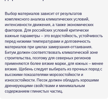
Выбор материалов зависит от результатов
КАТАЛОГ
комплексного анализа климатических условий,
интенсивности движения, а также экономических
Строительство, проектирование
факторов. Для российских условий критически
Стройэксперт
важные параметры – это водостойкость, устойчивость
перед низкими температурами и долговечность
Стройтехнолог
материалов при циклах замерзания-оттаивания.
Помощник проектировщика
Битум должен соответствовать климатической зоне
SMART: Проектирование
строительства, поэтому для северных регионов
применяются более вязкие марки, для южных – менее
Эксплуатация зданий
вязкие. Щебень следует выбирать из прочных пород с
Дорожное строительство
высокими показателями морозостойкости и
Типовая проектная документация
износостойкости. Песок должен обладать хорошими
дренирующими свойствами и минимальным
Проектные организации
содержанием глинистых частиц.
Подрядные организации
Техэксперт Реестр требований:
Строительство