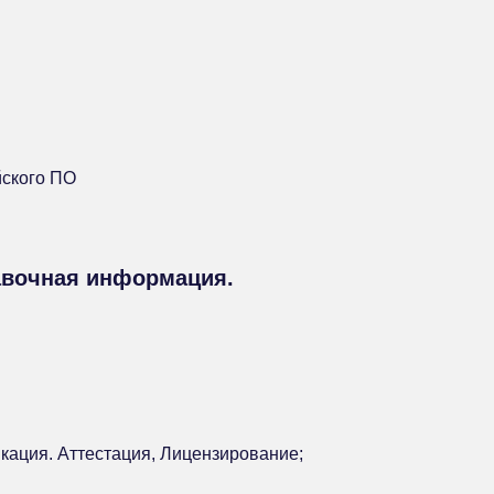
̆ского ПО
авочная информация.
икация. Аттестация, Лицензирование;