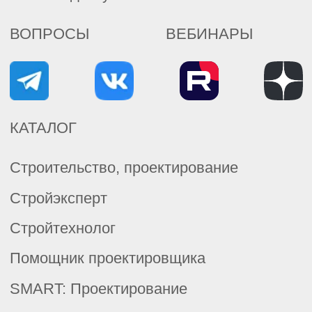
Базовые нормативные документы
Металлургия, машиностроение
Металлургический комплекс
Машиностроительный комплекс
Помощник конструктора
Топливно-энергетический комплекс
Нефтегазовый комплекс
Электроэнергетика
Теплоэнергетика
Энергетика. Премиум
НД ПАО «Газпром»
ОТ, безопасность и экология
Охрана труда
Охрана Труда.Премиум