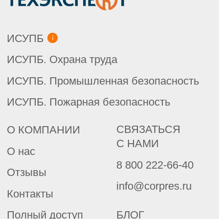
Эксплуатация зданий
Дорожное строительство
Типовая проектная документация
Проектные организации
Подрядные организации
Техэксперт Реестр требований:
Строительство
Сертификация, стандартизация
Нормы, правила, стандарты
и законодательство РФ
Лаборатория. Инспекция.
Сертификация
Помощник метролога
Химическая промышленность
Пищевая промышленность