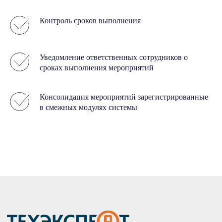
С НАМИ
О нас
Контроль сроков выполнения
8 800 222-66-40
Отзывы
info@corpres.ru
Контакты
Уведомление ответственных сотрудников о
Полный доступ
БЛОГ
сроках выполнения мероприятий
ВОПРОСЫ
ВЕБИНАРЫ
Консолидация мероприятий зарегистрированные
в смежных модулях системы
КАТАЛОГ
Строительство, проектирование
Стройэксперт
Стройтехнолог
Помощник проектировщика
SMART: Проектирование