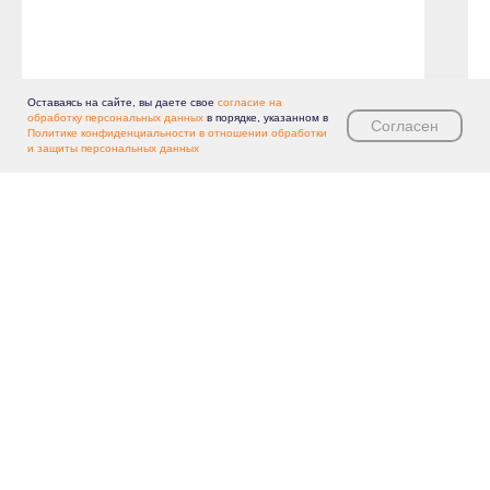
Строительство
Сертификация, стандартизация
Нормы, правила, стандарты
Оставаясь на сайте, вы даете свое
согласие на
и законодательство РФ
обработку персональных данных
в порядке, указанном в
Согласен
Политике конфиденциальности в отношении обработки
Лаборатория. Инспекция.
и защиты персональных данных
Сертификация
Помощник метролога
Химическая промышленность
Пищевая промышленность
Базовые нормативные документы
Металлургия, машиностроение
Металлургический комплекс
Машиностроительный комплекс
Помощник конструктора